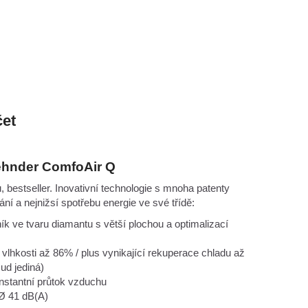
čet
Zehnder ComfoAir Q
 bestseller. Inovativní technologie s mnoha patenty
ní a nejnižsí spotřebu energie ve své třídě:
ík ve tvaru diamantu s větší plochou a optimalizací
lhkosti až 86% / plus vynikající rekuperace chladu až
ud jediná)
onstantní průtok vzduchu
z Ø 41 dB(A)