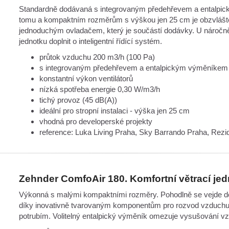
Standardně dodávaná s integrovaným předehřevem a entalpic
tomu a kompaktním rozměrům s výškou jen 25 cm je obzvláště
jednoduchým ovladačem, který je součástí dodávky. U náročněj
jednotku doplnit o inteligentní řídící systém.
průtok vzduchu 200 m3/h (100 Pa)
s integrovaným předehřevem a entalpickým výměníkem
konstantní výkon ventilátorů
nízká spotřeba energie 0,30 W/m3/h
tichý provoz (45 dB(A))
ideální pro stropní instalaci - výška jen 25 cm
vhodná pro developerské projekty
reference: Luka Living Praha, Sky Barrando Praha, Rez
Zehnder ComfoAir 180. Komfortní větrací jed
Výkonná s malými kompaktními rozměry. Pohodlně se vejde do 
díky inovativně tvarovaným komponentům pro rozvod vzduchu
potrubím. Volitelný entalpický výměník omezuje vysušování v