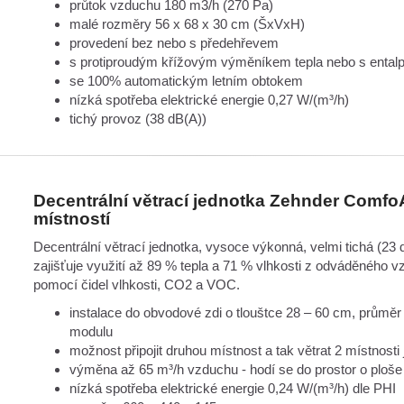
průtok vzduchu 180 m3/h (270 Pa)
malé rozměry 56 x 68 x 30 cm (ŠxVxH)
provedení bez nebo s předehřevem
s protiproudým křížovým výměníkem tepla nebo s enta
se 100% automatickým letním obtokem
nízká spotřeba elektrické energie 0,27 W/(m³/h)
tichý provoz (38 dB(A))
Decentrální větrací jednotka Zehnder ComfoAi
místností
Decentrální větrací jednotka, vysoce výkonná, velmi tichá (23 
zajišťuje využití až 89 % tepla a 71 % vlhkosti z odváděného 
pomocí čidel vlhkosti, CO2 a VOC.
instalace do obvodové zdi o tlouštce 28 – 60 cm, průmě
modulu
možnost připojit druhou místnost a tak větrat 2 místnosti
výměna až 65 m³/h vzduchu - hodí se do prostor o ploš
nízká spotřeba elektrické energie 0,24 W/(m³/h) dle PHI