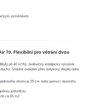
lpickým výměníkem
r 70. Flexibilní pro větrání dvou
dB(A) při 40 m³/h). Jedinečný entalpický výměník
vzduchu. Snadné ovládání přes dotykový displej nebo
r jádrového otvoru je 25 cm nebo pomocí okenního
 jednou jednotkou
e do ca 65 m2