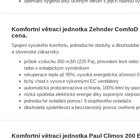
optimální hygiena díky účinným filtrům s jejich nad
Komfortní větrací jednotka Zehnder ComfoD 3
cena.
Spojení vysokého komfortu, jednoduché obsluhy a dlouhodobé 
a slovenské zákazníky.
průtok vzduchu 350 m3/h (225 Pa), provedení levé nebo
nebo s entalpickým výměníkem
rekuperace tepla až 95%, vysoká energetická účinnost 
tichý chod s vysoce výkonnými EC ventilátory
automatická protizámrazová ochrana, 100% letní by-pa
nízká spotřeba elektrické energie díky úsporným stejno
jednoduché ovládání pomocí 3-stupňového ovladače
dlouholetá spolehlivost a bezstarostný provoz ověřené pr
Komfortní větrací jednotka Paul Climos 200 Ec