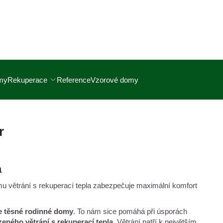
omy
Rekuperace
Reference
Vzorové domy
r
a
mu větrání s rekuperací tepla zabezpečuje maximální komfort
e těsné rodinné domy
. To nám sice pomáhá při úsporách
eného větrání s rekuperací tepla.
Větrání patří k největším