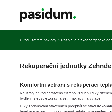
Úvod
Ušetřete náklady
Pasivní a nízkoenergetické d
Rekuperační jednotky Zehnde
Komfortní větrání s rekuperací tepl
Neustálý přívod čerstvého čistého vzduchu díky řízené
bydlení, zlepšuje zdraví a šetří náklady na vytápění.
Díky zpřísňování stavebních předpisů se staví
dokonal
tepelné energie, činí však
nepostradatelným systém říz