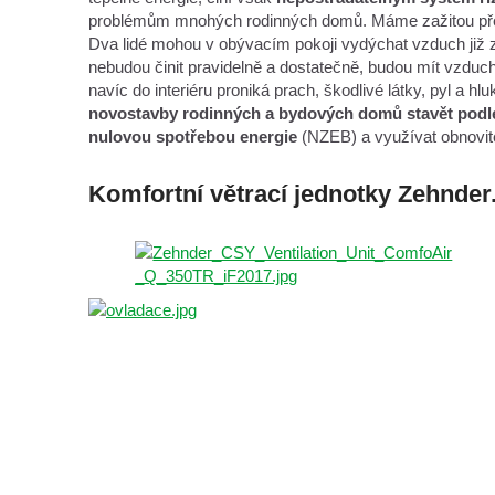
problémům mnohých rodinných domů. Máme zažitou předsta
Dva lidé mohou v obývacím pokoji vydýchat vzduch již z
nebudou činit pravidelně a dostatečně, budou mít vzduch
navíc do interiéru proniká prach, škodlivé látky, pyl a h
novostavby rodinných a bydových domů stavět podle
nulovou spotřebou energie
(NZEB) a využívat obnovite
Komfortní větrací jednotky Zehnder.