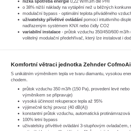
nízká spotřeba energie
0,22 W/m3/h dle PHI
o 38% nižší náklady na vytápění než u běžných konkur
modulační bypass - optimální teplota přiváděného vzduc
uživatelsky přívětivé ovládání
pomocí intuitivního displ
nadřazeným systémem KNX nebo čidly CO2
variabilní instalace
- průtok vzduchu 350/450/600 m3/h (
volitelný modulační předehřívač, který lze instalovat i do
Komfortní větraci jednotka Zehnder CofmoAi
S unikátním výměníkem tepla ve tvaru diamantu, vysokou energ
chodem.
průtok vzduchu 350 m3/h (150 Pa), provedení levé nebo
výměníkem se připravuje)
vysoká účinnost rekuperace tepla až 95%
výjimečně tichý provoz (40 dB(A))
konstantní průtok vzduchu, automatická protinámrazová
100% letní bypass
uživatelsky přívětivé ovládání 3-stupňovým ovladačem,