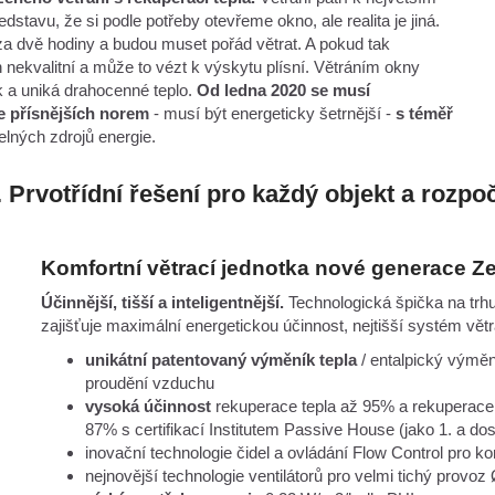
vu, že si podle potřeby otevřeme okno, ale realita je jiná.
a dvě hodiny a budou muset pořád větrat. A pokud tak
 nekvalitní a může to vézt k výskytu plísní. Větráním okny
luk a uniká drahocenné teplo.
Od ledna 2020 se musí
 přísnějších norem
- musí být energeticky šetrnější -
s téměř
lných zdrojů energie.
 Prvotřídní řešení pro každý objekt a rozpo
Komfortní větrací jednotka nové generace 
Účinnější, tišší a inteligentnější.
Technologická špička na trhu,
zajišťuje maximální energetickou účinnost, nejtišší systém větrá
unikátní patentovaný výměník tepla
/ entalpický výměn
proudění vzduchu
vysoká účinnost
rekuperace tepla až 95% a rekuperace v
87% s certifikací Institutem Passive House (jako 1. a dos
inovační technologie čidel a ovládání Flow Control pro k
nejnovější technologie ventilátorů pro velmi tichý provo