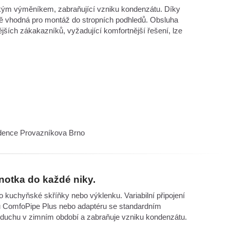
kým výměníkem, zabraňující vzniku kondenzátu. Díky
 vhodná pro montáž do stropních podhledů. Obsluha
ších zákakazníků, vyžadující komfortnější řešení, lze
idence Provazníkova Brno
notka do každé niky.
kuchyňské skříňky nebo výklenku. Variabilní připojení
 ComfoPipe Plus nebo adaptéru se standardním
zduchu v zimním období a zabraňuje vzniku kondenzátu.