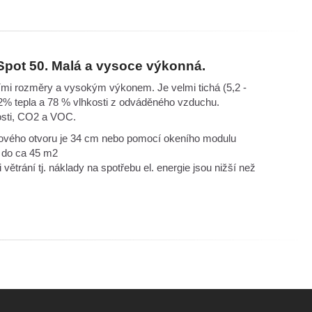
Spot 50. Malá a vysoce výkonná.
ími rozměry a vysokým výkonem. Je velmi tichá (5,2 -
82% tepla a 78 % vlhkosti z odváděného vzduchu.
kosti, CO2 a VOC.
ádrového otvoru je 34 cm nebo pomocí okeního modulu
e do ca 45 m2
 větrání tj. náklady na spotřebu el. energie jsou nižší než