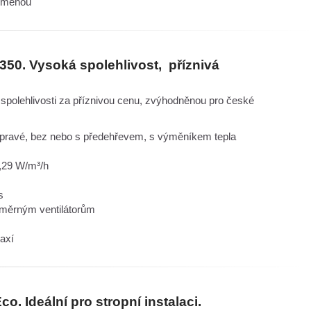
nou výměnou"
50. Vysoká spolehlivost, příznivá
spolehlivosti za příznivou cenu, zvýhodněnou pro české
 pravé, bez nebo s předehřevem, s výměníkem tepla
0,29 W/m³/h
ss
směrným ventilátorům
axí
o. Ideální pro stropní instalaci.