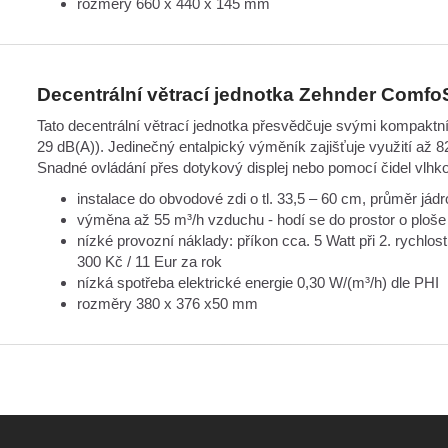
rozměry 660 x 440 x 145 mm
Decentrální větrací jednotka Zehnder Comfo
Tato decentrální větrací jednotka přesvědčuje svými kompaktn
29 dB(A)). Jedinečný entalpický výměník zajišťuje využití až 
Snadné ovládání přes dotykový displej nebo pomocí čidel vlh
instalace do obvodové zdi o tl. 33,5 – 60 cm, průměr j
výměna až 55 m³/h vzduchu - hodí se do prostor o ploš
nízké provozní náklady: příkon cca. 5 Watt při 2. rychlosti
300 Kč / 11 Eur za rok
nízká spotřeba elektrické energie 0,30 W/(m³/h) dle PHI
rozměry 380 x 376 x50 mm