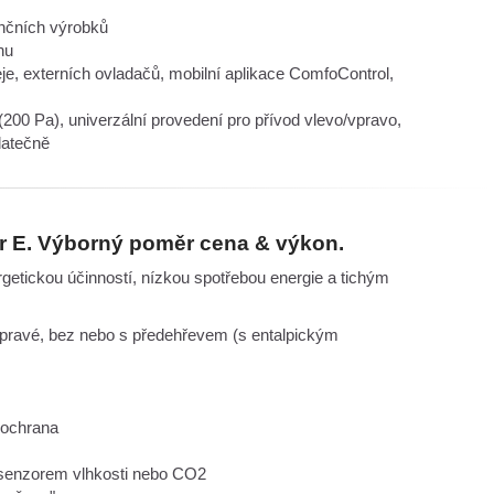
enčních výrobků
hu
eje, externích ovladačů, mobilní aplikace ComfoControl,
200 Pa), univerzální provedení pro přívod vlevo/vpravo,
datečně
r E. Výborný poměr cena & výkon.
etickou účinností, nízkou spotřebou energie a tichým
 pravé, bez nebo s předehřevem (s entalpickým
 ochrana
 senzorem vlhkosti nebo CO2